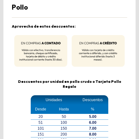
Pollo
Aprovecha de estos descuentos:
Descuentos por unidad en pollo crudo o Tarjeta Pollo
Regalo
Unidades
Descuentos
Desde
Hasta
%
20
50
5.00
51
100
6.00
101
150
7.00
151
200
8.00