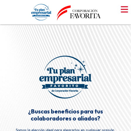
Skip
to
content
¿Buscas beneficios para tus
colaboradores o aliados?
Somos la elección ideal para alegrarlos en cualquier ocasión.