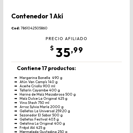
Contenedor 1 Akí
Cod:
7861042505860
PRECIO AFILIADO
35
,99
Contiene 17 productos:
Margarina Bonella 490 g
Atún Van Camp’s 140 g
Aceite Criollo 900 ml
Tallarín Cayambe 400 g
Harina de Maíz Maizabrosa 500 g
Maíz Dulce La Original 425 g
Vino Stash 750 ml
Arroz Sylvia María 2000 g
Galletas La Universal 259.20 g
Sazonador El Sabor 500 g
Galletas Festival 403 g
Gelatina La Original 400 g
Fréjol Akí 425 g
Mermelada Gustadina 250 g